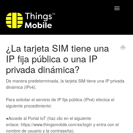
Toggle
Navigatio
Home
¿La tarjeta SIM tiene una
IP fija pública o una IP
privada dinámica?
De manera predeterminada, la tarjeta SIM tiene una IP privada
dinámica (IPv4).
Para solicitar el servicio de IP fija pública (IPv4) efectúa el
siguiente procedimiento:
●Accede al Portal IoT (haz clic en el siguiente
enlace: https://www.thingsmobile.com/es/login y entra con el
nombre de usuario y la contraseña);