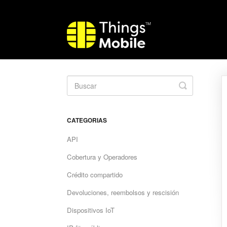
Toggle
Search
CATEGORIAS
API
Cobertura y Operadores
Crédito compartido
Devoluciones, reembolsos y rescisión
Dispositivos IoT