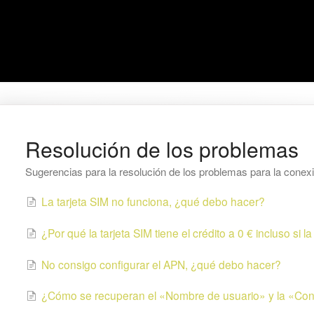
Resolución de los problemas
Sugerencias para la resolución de los problemas para la conexión
La tarjeta SIM no funciona, ¿qué debo hacer?
¿Por qué la tarjeta SIM tiene el crédito a 0 € incluso si 
No consigo configurar el APN, ¿qué debo hacer?
¿Cómo se recuperan el «Nombre de usuario» y la «Co