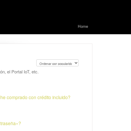
Home
, el Portal IoT, etc.
la he comprado con crédito incluido?
ntraseña»?