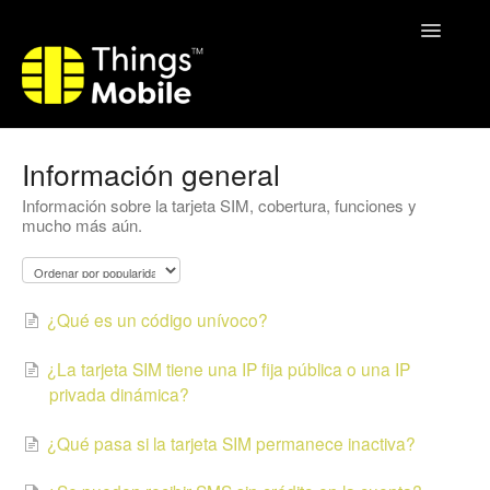
Toggle
Navigatio
Home
Información general
Información sobre la tarjeta SIM, cobertura, funciones y
mucho más aún.
¿Qué es un código unívoco?
¿La tarjeta SIM tiene una IP fija pública o una IP
privada dinámica?
¿Qué pasa si la tarjeta SIM permanece inactiva?