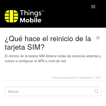
Toggle
Navigatio
Home
¿Qué hace el reinicio de la
tarjeta SIM?
El reinicio de la tarjeta SIM detiene todas las sesiones abiertas y
vuelve a configurar el APN a nivel de red.
Ultima actualización en Septiembre 1, 2021