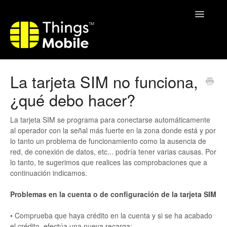
Toggle
Navigatio
Home
La tarjeta SIM no funciona,
¿qué debo hacer?
La tarjeta SIM se programa para conectarse automáticamente
al operador con la señal más fuerte en la zona donde está y por
lo tanto un problema de funcionamiento como la ausencia de
red, de conexión de datos, etc... podría tener varias causas. Por
lo tanto, te sugerimos que realices las comprobaciones que a
continuación indicamos.
Problemas en la cuenta o de configuración de la tarjeta SIM
• Comprueba que haya crédito en la cuenta y si se ha acabado
el crédito, efectúa una nueva recarga;