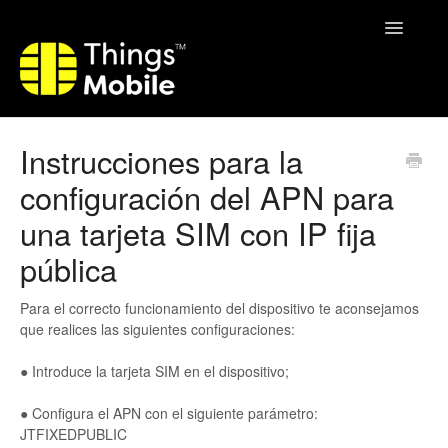
Toggle
Navigatio
Home
Instrucciones para la
configuración del APN para
una tarjeta SIM con IP fija
pública
Para el correcto funcionamiento del dispositivo te aconsejamos
que realices las siguientes configuraciones:
● Introduce la tarjeta SIM en el dispositivo;
● Configura el APN con el siguiente parámetro:
JTFIXEDPUBLIC