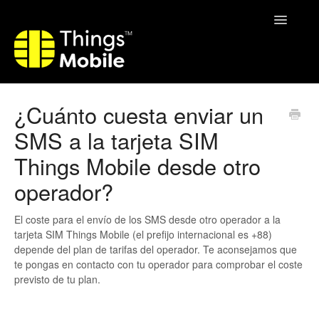
Toggle
Navigatio
Home
¿Cuánto cuesta enviar un
SMS a la tarjeta SIM
Things Mobile desde otro
operador?
El coste para el envío de los SMS desde otro operador a la
tarjeta SIM Things Mobile (el prefijo internacional es +88)
depende del plan de tarifas del operador. Te aconsejamos que
te pongas en contacto con tu operador para comprobar el coste
previsto de tu plan.