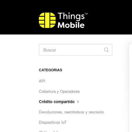
Toggle
Search
CATEGORIAS
API
Cobertura y Operadores
Crédito compartido
Devoluciones, reembolsos y rescisión
Dispositivos IoT