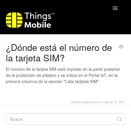
Toggle
Navigatio
Home
¿Dónde está el número de
la tarjeta SIM?
El número de la tarjeta SIM está impreso en la parte posterior
de la protección de plástico y se indica en el Portal IoT, en la
primera columna de la sección "Lista tarjetas SIM".
Ultima actualización en Agosto 6, 2021