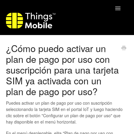
Toggle
Navigatio
Home
¿Cómo puedo activar un
plan de pago por uso con
suscripción para una tarjeta
SIM ya activada con un
plan de pago por uso?
Puedes activar un plan de pago por uso con suscripción
seleccionando la tarjeta SIM en el portal IoT y luego haciendo
clic sobre el botón "Configurar un plan de pago por uso" que
hay disponible en el menú horizontal.
En el menú desplegable, elija "Plan de pago por uso con