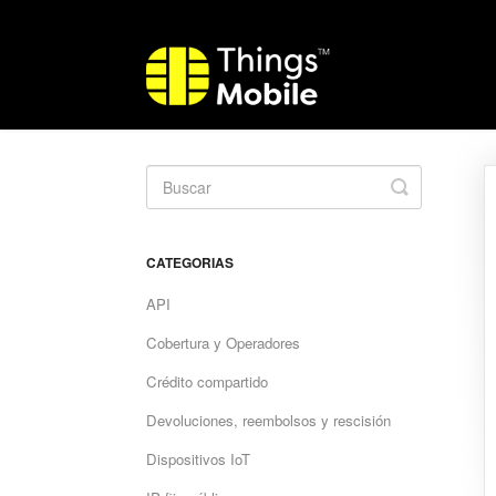
Toggle
Search
CATEGORIAS
API
Cobertura y Operadores
Crédito compartido
Devoluciones, reembolsos y rescisión
Dispositivos IoT