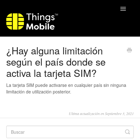
Toggle
Navigatio
Home
¿Hay alguna limitación
según el país donde se
activa la tarjeta SIM?
La tarjeta SIM puede activarse en cualquier país sin ninguna
limitación de utilización posterior.
Ultima actualización en Septiembre 3, 2021