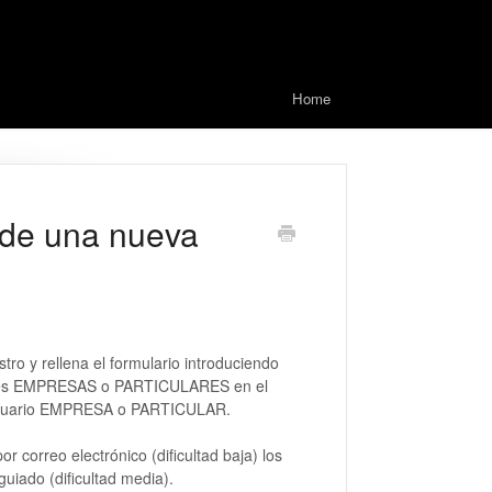
Home
n de una nueva
tro y rellena el formulario introduciendo
ciones EMPRESAS o PARTICULARES en el
n usuario EMPRESA o PARTICULAR.
r correo electrónico (dificultad baja) los
uiado (dificultad media).