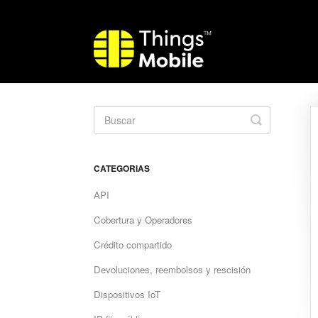
Toggle
Search
CATEGORIAS
API
Cobertura y Operadores
Crédito compartido
Devoluciones, reembolsos y rescisión
Dispositivos IoT